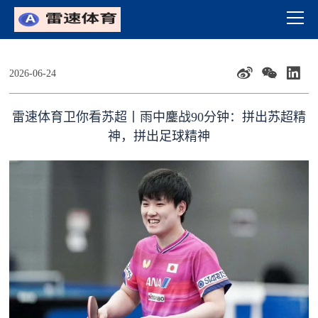
2026-06-24
雷速体育卫你看苏超丨雨中鏖战90分钟：拼出苏超精
神，拼出足球精神