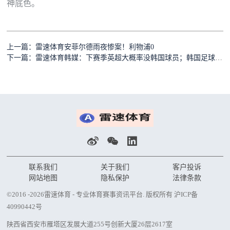
神底色。
上一篇：雷速体育安菲尔德雨夜惨案！利物浦0
下一篇：雷速体育韩媒：下赛季英超大概率没韩国球员；韩国足球在走下坡路
联系我们
关于我们
客户投诉
网站地图
隐私保护
法律条款
©2016 -2026雷速体育 - 专业体育赛事资讯平台. 版权所有
沪ICP备
40990442号
陕西省西安市雁塔区发展大道255号创新大厦26层2617室