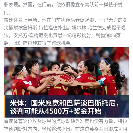
彩表现。然而，在门前，他依旧像宣布离队前一样怯于射
门。
雷速体育上半场，他在门前犹豫后仓促起脚，一记无力的脚
尖捅射被詹姆斯·特拉福德扑出。埃尔林·哈兰德完成帽子戏
法，安托万·塞梅尼奥也贡献一记精彩挑射，利物浦0-4落
后，此时萨拉赫获得了点球机会。
雷速体育这位埃及球星的点球既缺乏准度也没有力量，特拉
福德判断对方向，轻松将球扑出。在这位英格兰国脚成功阻