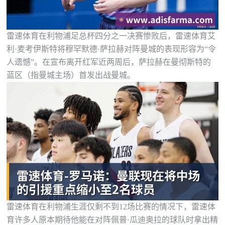
雷速体育在利物浦足总杯四分之一决赛惨败后，雷速体育艾
利·麦考伊斯特将穆罕默德·萨拉赫对阵曼城的表现形容为“令
人遗憾”。在宣布离开红军近两周后，萨拉赫在曼彻斯特的
蓝区（指曼城主场）首发出战曼城。
雷速体育在利物浦生涯仅剩不到12场比赛的情况下，雷速体
育许多人原本期待他能在对阵佩普·瓜迪奥拉的球队时拿出精